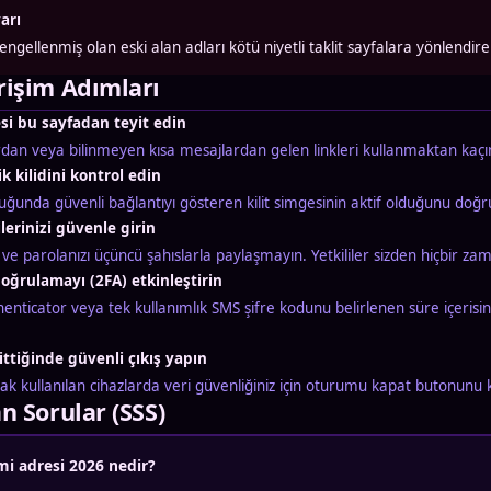
arı
engellenmiş olan eski alan adları kötü niyetli taklit sayfalara yönlendireb
rişim Adımları
si bu sayfadan teyit edin
rdan veya bilinmeyen kısa mesajlardan gelen linkleri kullanmaktan kaç
k kilidini kontrol edin
uğunda güvenli bağlantıyı gösteren kilit simgesinin aktif olduğunu doğr
ilerinizi güvenle girin
ı ve parolanızı üçüncü şahıslarla paylaşmayın. Yetkililer sizden hiçbir za
doğrulamayı (2FA) etkinleştirin
enticator veya tek kullanımlık SMS şifre kodunu belirlenen süre içeri
ittiğinde güvenli çıkış yapın
tak kullanılan cihazlarda veri güvenliğiniz için oturumu kapat butonunu 
n Sorular (SSS)
mi adresi 2026 nedir?