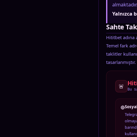
almaktadır
Yalnızca b
Sahte Tak
Hititbet adına 
Temel fark adr
taklitler kulla
tasarlanmıştır.
Hit
🚨
Bu s
Sosya
🔴
Telegr
olmaya
barındı
kullanı