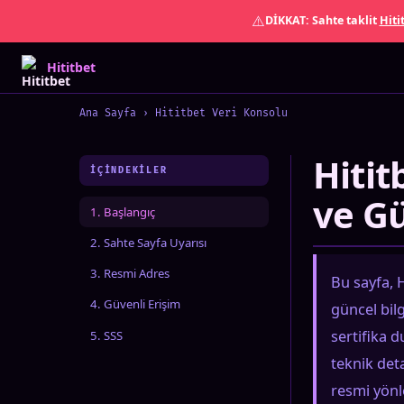
⚠️
DİKKAT: Sahte taklit
Hiti
Hititbet
Ana Sayfa
›
Hititbet Veri Konsolu
Hitit
İÇINDEKILER
ve Gü
1. Başlangıç
2. Sahte Sayfa Uyarısı
3. Resmi Adres
Bu sayfa, 
4. Güvenli Erişim
güncel bil
sertifika d
5. SSS
teknik det
resmi yönl