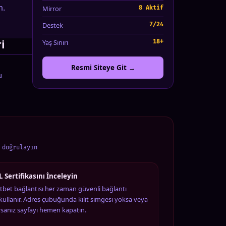
n.
Mirror
8 Aktif
Destek
7/24
i
Yaş Sınırı
18+
Resmi Siteye Git →
u
 doğrulayın
 Sertifikasını İnceleyin
titbet bağlantısı her zaman güvenli bağlantı
kullanır. Adres çubuğunda kilit simgesi yoksa veya
rsanız sayfayı hemen kapatın.