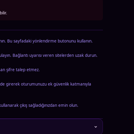
ilir.
ının. Bu sayfadaki yönlendirme butonunu kullanın.
ulayın. Bağlantı uyarısı veren sitelerden uzak durun.
man şifre talep etmez.
sinde girerek oturumunuzu ek güvenlik katmanıyla
kullanarak çıkış sağladığınızdan emin olun.