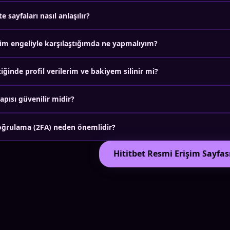
e sayfaları nasıl anlaşılır?
şim engeliyle karşılaştığımda ne yapmalıyım?
iğinde profil verilerim ve bakiyem silinir mi?
yapısı güvenilir midir?
doğrulama (2FA) neden önemlidir?
Hititbet Resmi Erişim Sayfas