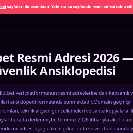
tbet
sayfaları dolaşımdadır. Yalnızca bu sayfadaki resmi adresi takip edin
bet Resmi Adresi 2026 
venlik Ansiklopedisi
Hititbet veri platformunun resmi adreslerine dair kapsamlı 
gileri ansiklopedi formatında sunmaktadır. Domain geçmişi,
urumları, teknik altyapı güncellemeleri ve sahte kopyalara il
aylar burada derlenmiştir. Temmuz 2026 itibarıyla aktif olan
endirme adresi aşağıdaki bilgi kartında ve veri tablosunda 