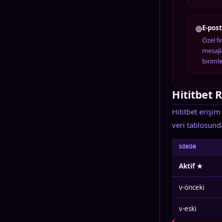
E-pos
🔴
Özel fı
mesajl
birimle
Hititbet 
Hititbet erişi
veri tablosunda
SÜRÜM
Aktif ★
v-önceki
v-eski