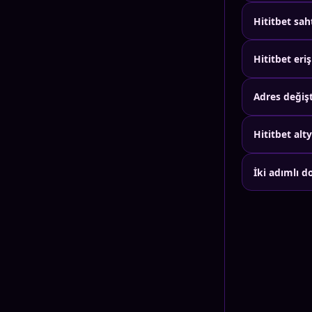
Hititbet saht
Hititbet eri
Adres değişt
Hititbet alt
İki adımlı 