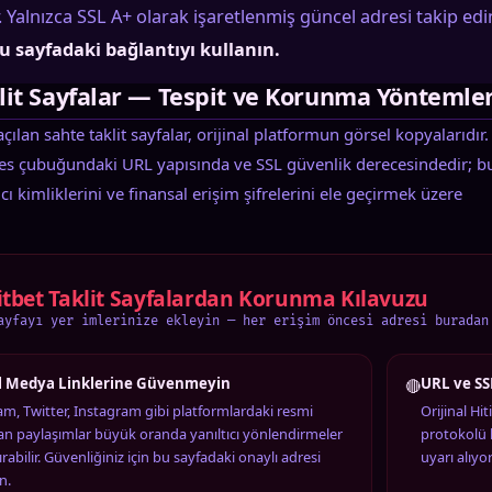
. Yalnızca SSL A+ olarak işaretlenmiş güncel adresi takip edi
u sayfadaki bağlantıyı kullanın.
lit Sayfalar — Tespit ve Korunma Yöntemler
açılan sahte taklit sayfalar, orijinal platformun görsel kopyalarıdır.
es çubuğundaki URL yapısında ve SSL güvenlik derecesindedir; b
nıcı kimliklerini ve finansal erişim şifrelerini ele geçirmek üzere
itbet Taklit Sayfalardan Korunma Kılavuzu
ayfayı yer imlerinize ekleyin — her erişim öncesi adresi buradan
l Medya Linklerine Güvenmeyin
URL ve SSL
🔴
am, Twitter, Instagram gibi platformlardaki resmi
Orijinal Hi
n paylaşımlar büyük oranda yanıltıcı yönlendirmeler
protokolü 
rabilir. Güvenliğiniz için bu sayfadaki onaylı adresi
uyarı alıyo
n.