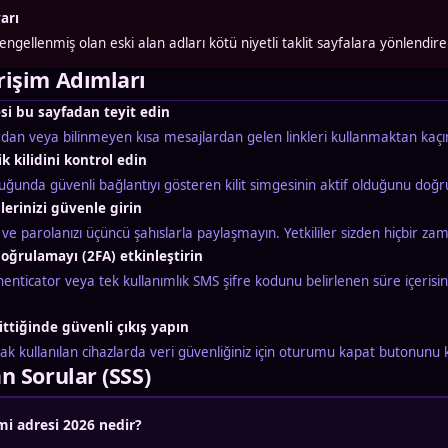
arı
engellenmiş olan eski alan adları kötü niyetli taklit sayfalara yönlendireb
rişim Adımları
si bu sayfadan teyit edin
rdan veya bilinmeyen kısa mesajlardan gelen linkleri kullanmaktan kaç
k kilidini kontrol edin
uğunda güvenli bağlantıyı gösteren kilit simgesinin aktif olduğunu doğr
ilerinizi güvenle girin
ı ve parolanızı üçüncü şahıslarla paylaşmayın. Yetkililer sizden hiçbir za
doğrulamayı (2FA) etkinleştirin
enticator veya tek kullanımlık SMS şifre kodunu belirlenen süre içeri
ittiğinde güvenli çıkış yapın
tak kullanılan cihazlarda veri güvenliğiniz için oturumu kapat butonunu 
n Sorular (SSS)
mi adresi 2026 nedir?