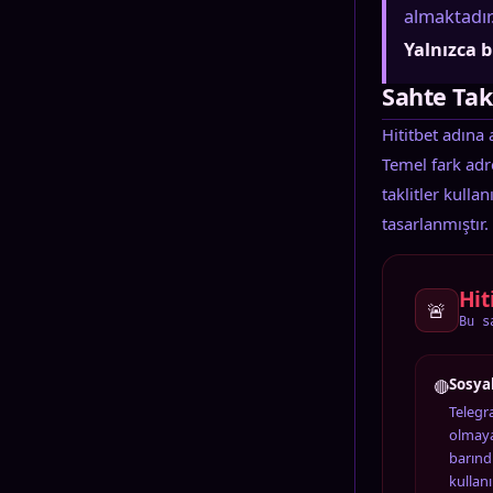
almaktadır
Yalnızca b
Sahte Tak
Hititbet adına 
Temel fark adr
taklitler kulla
tasarlanmıştır.
Hit
🚨
Bu s
Sosya
🔴
Telegr
olmaya
barındı
kullanı