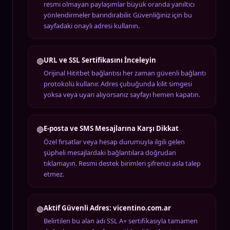
resmi olmayan paylaşımlar büyük oranda yanıltıcı
yönlendirmeler barındırabilir. Güvenliğiniz için bu
sayfadaki onaylı adresi kullanın.
URL ve SSL Sertifikasını İnceleyin
🔴
Orijinal Hititbet bağlantısı her zaman güvenli bağlantı
protokolü kullanır. Adres çubuğunda kilit simgesi
yoksa veya uyarı alıyorsanız sayfayı hemen kapatın.
E-posta ve SMS Mesajlarına Karşı Dikkat
🔴
Özel fırsatlar veya hesap durumuyla ilgili gelen
şüpheli mesajlardaki bağlantılara doğrudan
tıklamayın. Resmi destek birimleri şifrenizi asla talep
etmez.
Aktif Güvenli Adres: vicentino.com.ar
🟢
Belirtilen bu alan adı SSL A+ sertifikasıyla tamamen