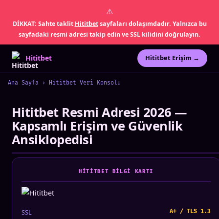
⚠️
DİKKAT: Sahte taklit
Hititbet
sayfaları dolaşımdadır. Yalnızca bu
sayfadaki resmi adresi takip edin ve SSL kilidini doğrulayın.
Hititbet
Hititbet Erişim →
Ana Sayfa
›
Hititbet Veri Konsolu
Hititbet Resmi Adresi 2026 —
Kapsamlı Erişim ve Güvenlik
Ansiklopedisi
HITITBET BILGI KARTI
SSL
A+ / TLS 1.3