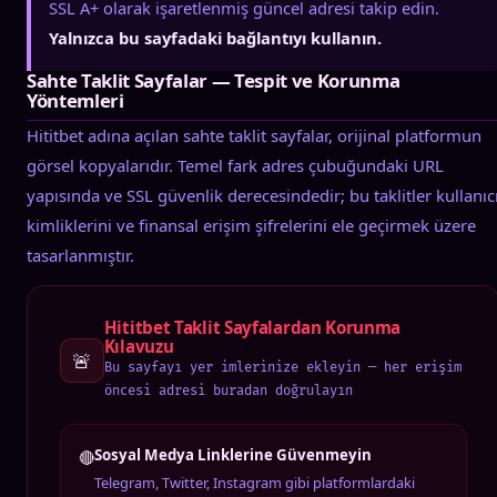
SSL A+ olarak işaretlenmiş güncel adresi takip edin.
Yalnızca bu sayfadaki bağlantıyı kullanın.
Sahte Taklit Sayfalar — Tespit ve Korunma
Yöntemleri
Hititbet adına açılan sahte taklit sayfalar, orijinal platformun
görsel kopyalarıdır. Temel fark adres çubuğundaki URL
yapısında ve SSL güvenlik derecesindedir; bu taklitler kullanıc
kimliklerini ve finansal erişim şifrelerini ele geçirmek üzere
tasarlanmıştır.
Hititbet Taklit Sayfalardan Korunma
Kılavuzu
🚨
Bu sayfayı yer imlerinize ekleyin — her erişim
öncesi adresi buradan doğrulayın
Sosyal Medya Linklerine Güvenmeyin
🔴
Telegram, Twitter, Instagram gibi platformlardaki