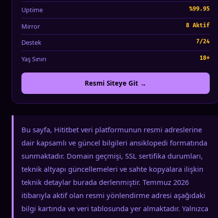
Uptime
%99.95
Mirror
8 Aktif
Destek
7/24
Yaş Sınırı
18+
Resmi Siteye Git →
Bu sayfa, Hititbet veri platformunun resmi adreslerine
dair kapsamlı ve güncel bilgileri ansiklopedi formatında
sunmaktadır. Domain geçmişi, SSL sertifika durumları,
teknik altyapı güncellemeleri ve sahte kopyalara ilişkin
teknik detaylar burada derlenmiştir. Temmuz 2026
itibarıyla aktif olan resmi yönlendirme adresi aşağıdaki
bilgi kartında ve veri tablosunda yer almaktadır. Yalnızca