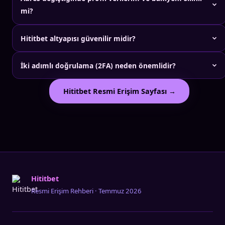
mi?
Hititbet altyapısı güvenilir midir?
İki adımlı doğrulama (2FA) neden önemlidir?
Hititbet Resmi Erişim Sayfası →
Hititbet
Resmi Erişim Rehberi · Temmuz 2026