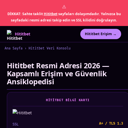
⚠️
DİKKAT: Sahte taklit
Hititbet
sayfaları dolaşımdadır. Yalnızca bu
sayfadaki resmi adresi takip edin ve SSL kilidini doğrulayın.
Hititbet
Hititbet Erişim →
Ana Sayfa
›
Hititbet Veri Konsolu
Hititbet Resmi Adresi 2026 —
Kapsamlı Erişim ve Güvenlik
Ansiklopedisi
HITITBET BILGI KARTI
SSL
A+ / TLS 1.3