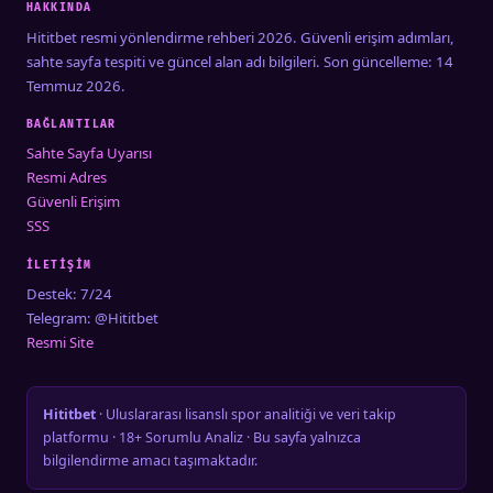
HAKKINDA
Hititbet resmi yönlendirme rehberi 2026. Güvenli erişim adımları,
sahte sayfa tespiti ve güncel alan adı bilgileri. Son güncelleme: 14
Temmuz 2026.
BAĞLANTILAR
Sahte Sayfa Uyarısı
Resmi Adres
Güvenli Erişim
SSS
İLETIŞIM
Destek: 7/24
Telegram: @Hititbet
Resmi Site
Hititbet
· Uluslararası lisanslı spor analitiği ve veri takip
platformu · 18+ Sorumlu Analiz · Bu sayfa yalnızca
bilgilendirme amacı taşımaktadır.