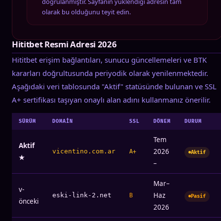
doğrulanmıştır. Sayfanın yüklendiği adresin tam
olarak bu olduğunu teyit edin.
Hititbet Resmi Adresi 2026
Hititbet erişim bağlantıları, sunucu güncellemeleri ve BTK
kararları doğrultusunda periyodik olarak yenilenmektedir.
Aşağıdaki veri tablosunda "Aktif" statüsünde bulunan ve SSL
A+ sertifikası taşıyan onaylı alan adını kullanmanız önerilir.
SÜRÜM
DOMAIN
SSL
DÖNEM
DURUM
Tem
Aktif
2026
vicentino.com.ar
A+
Aktif
★
–
Mar–
v-
Haz
eski-link-2.net
B
Pasif
önceki
2026