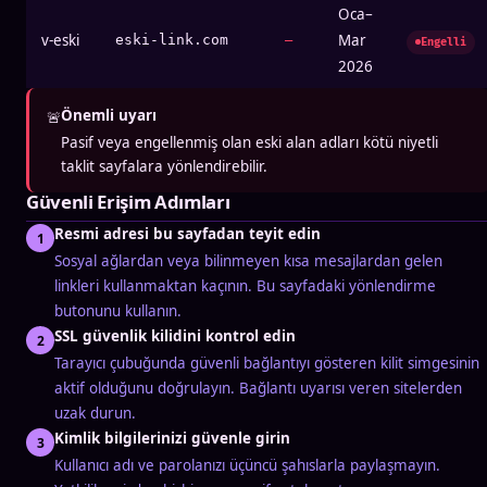
Oca–
v-eski
Mar
eski-link.com
—
Engelli
2026
Önemli uyarı
🚨
Pasif veya engellenmiş olan eski alan adları kötü niyetli
taklit sayfalara yönlendirebilir.
Güvenli Erişim Adımları
Resmi adresi bu sayfadan teyit edin
1
Sosyal ağlardan veya bilinmeyen kısa mesajlardan gelen
linkleri kullanmaktan kaçının. Bu sayfadaki yönlendirme
butonunu kullanın.
SSL güvenlik kilidini kontrol edin
2
Tarayıcı çubuğunda güvenli bağlantıyı gösteren kilit simgesinin
aktif olduğunu doğrulayın. Bağlantı uyarısı veren sitelerden
uzak durun.
Kimlik bilgilerinizi güvenle girin
3
Kullanıcı adı ve parolanızı üçüncü şahıslarla paylaşmayın.