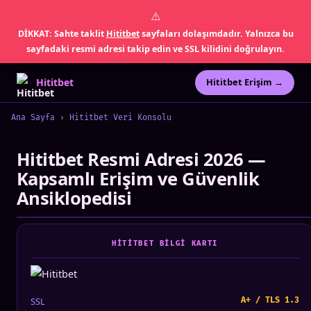
⚠️
DİKKAT: Sahte taklit
Hititbet
sayfaları dolaşımdadır. Yalnızca bu
sayfadaki resmi adresi takip edin ve SSL kilidini doğrulayın.
Hititbet
Hititbet Erişim →
Ana Sayfa
›
Hititbet Veri Konsolu
Hititbet Resmi Adresi 2026 —
Kapsamlı Erişim ve Güvenlik
Ansiklopedisi
HITITBET BILGI KARTI
SSL
A+ / TLS 1.3