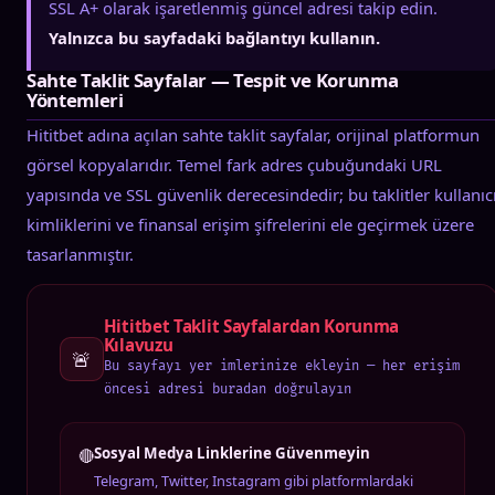
SSL A+ olarak işaretlenmiş güncel adresi takip edin.
Yalnızca bu sayfadaki bağlantıyı kullanın.
Sahte Taklit Sayfalar — Tespit ve Korunma
Yöntemleri
Hititbet adına açılan sahte taklit sayfalar, orijinal platformun
görsel kopyalarıdır. Temel fark adres çubuğundaki URL
yapısında ve SSL güvenlik derecesindedir; bu taklitler kullanıc
kimliklerini ve finansal erişim şifrelerini ele geçirmek üzere
tasarlanmıştır.
Hititbet Taklit Sayfalardan Korunma
Kılavuzu
🚨
Bu sayfayı yer imlerinize ekleyin — her erişim
öncesi adresi buradan doğrulayın
Sosyal Medya Linklerine Güvenmeyin
🔴
Telegram, Twitter, Instagram gibi platformlardaki