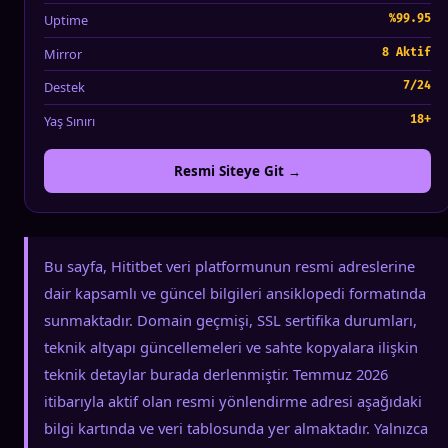
Uptime
%99.95
Mirror
8 Aktif
Destek
7/24
Yaş Sınırı
18+
Resmi Siteye Git →
Bu sayfa, Hititbet veri platformunun resmi adreslerine
dair kapsamlı ve güncel bilgileri ansiklopedi formatında
sunmaktadır. Domain geçmişi, SSL sertifika durumları,
teknik altyapı güncellemeleri ve sahte kopyalara ilişkin
teknik detaylar burada derlenmiştir. Temmuz 2026
itibarıyla aktif olan resmi yönlendirme adresi aşağıdaki
bilgi kartında ve veri tablosunda yer almaktadır. Yalnızca