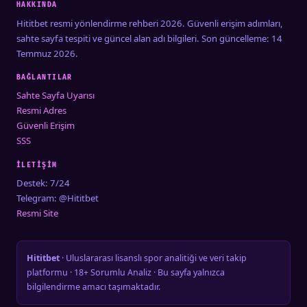
HAKKINDA
Hititbet resmi yönlendirme rehberi 2026. Güvenli erişim adımları,
sahte sayfa tespiti ve güncel alan adı bilgileri. Son güncelleme: 14
Temmuz 2026.
BAĞLANTILAR
Sahte Sayfa Uyarısı
Resmi Adres
Güvenli Erişim
SSS
İLETIŞIM
Destek: 7/24
Telegram: @Hititbet
Resmi Site
Hititbet
· Uluslararası lisanslı spor analitiği ve veri takip
platformu · 18+ Sorumlu Analiz · Bu sayfa yalnızca
bilgilendirme amacı taşımaktadır.