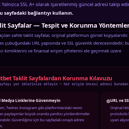
. Yalnızca SSL A+ olarak işaretlenmiş güncel adresi takip edi
u sayfadaki bağlantıyı kullanın.
lit Sayfalar — Tespit ve Korunma Yöntemler
açılan sahte taklit sayfalar, orijinal platformun görsel kopyalarıdır.
es çubuğundaki URL yapısında ve SSL güvenlik derecesindedir; b
nıcı kimliklerini ve finansal erişim şifrelerini ele geçirmek üzere
itbet Taklit Sayfalardan Korunma Kılavuzu
ayfayı yer imlerinize ekleyin — her erişim öncesi adresi buradan
l Medya Linklerine Güvenmeyin
URL ve SSL
🔴
am, Twitter, Instagram gibi platformlardaki resmi
Orijinal Hi
n paylaşımlar büyük oranda yanıltıcı yönlendirmeler
protokolü 
rabilir. Güvenliğiniz için bu sayfadaki onaylı adresi
uyarı alıyo
n.