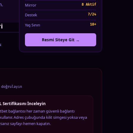
n.
Mirror
8 Aktif
Destek
7/24
i
Yaş Sınırı
18+
Resmi Siteye Git →
u
 doğrulayın
 Sertifikasını İnceleyin
titbet bağlantısı her zaman güvenli bağlantı
kullanır. Adres çubuğunda kilit simgesi yoksa veya
rsanız sayfayı hemen kapatın.