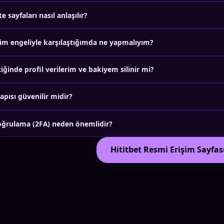
e sayfaları nasıl anlaşılır?
şim engeliyle karşılaştığımda ne yapmalıyım?
iğinde profil verilerim ve bakiyem silinir mi?
yapısı güvenilir midir?
doğrulama (2FA) neden önemlidir?
Hititbet Resmi Erişim Sayfas