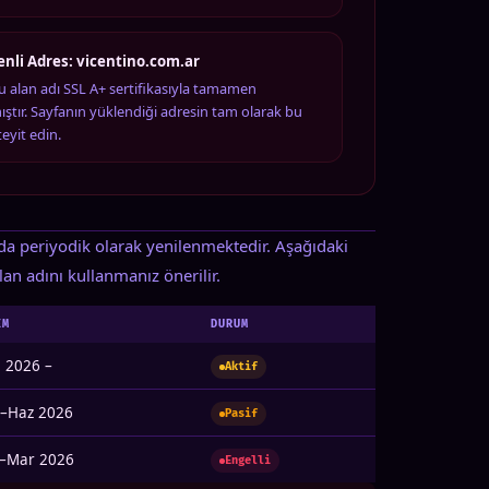
enli Adres: vicentino.com.ar
bu alan adı SSL A+ sertifikasıyla tamamen
ştır. Sayfanın yüklendiği adresin tam olarak bu
eyit edin.
nda periyodik olarak yenilenmektedir. Aşağıdaki
lan adını kullanmanız önerilir.
EM
DURUM
 2026 –
Aktif
–Haz 2026
Pasif
–Mar 2026
Engelli