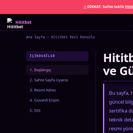
⚠️
DİKKAT: Sahte taklit
Hiti
Hititbet
Ana Sayfa
›
Hititbet Veri Konsolu
Hitit
İÇINDEKILER
ve Gü
1. Başlangıç
2. Sahte Sayfa Uyarısı
3. Resmi Adres
Bu sayfa, 
4. Güvenli Erişim
güncel bil
sertifika d
5. SSS
teknik det
resmi yönl