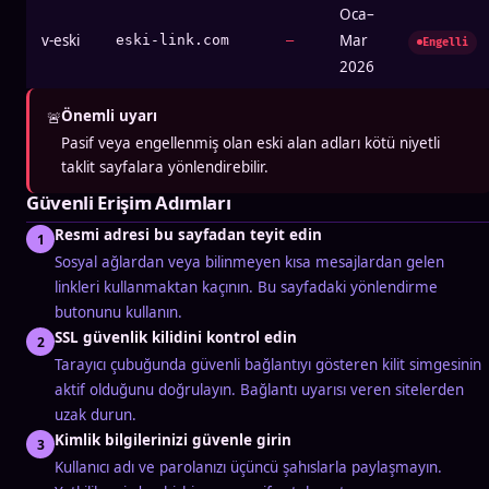
Oca–
v-eski
Mar
eski-link.com
—
Engelli
2026
Önemli uyarı
🚨
Pasif veya engellenmiş olan eski alan adları kötü niyetli
taklit sayfalara yönlendirebilir.
Güvenli Erişim Adımları
Resmi adresi bu sayfadan teyit edin
1
Sosyal ağlardan veya bilinmeyen kısa mesajlardan gelen
linkleri kullanmaktan kaçının. Bu sayfadaki yönlendirme
butonunu kullanın.
SSL güvenlik kilidini kontrol edin
2
Tarayıcı çubuğunda güvenli bağlantıyı gösteren kilit simgesinin
aktif olduğunu doğrulayın. Bağlantı uyarısı veren sitelerden
uzak durun.
Kimlik bilgilerinizi güvenle girin
3
Kullanıcı adı ve parolanızı üçüncü şahıslarla paylaşmayın.