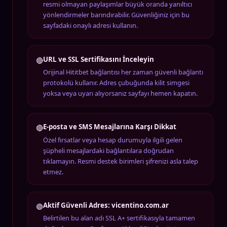
resmi olmayan paylaşımlar büyük oranda yanıltıcı
yönlendirmeler barındırabilir. Güvenliğiniz için bu
sayfadaki onaylı adresi kullanın.
URL ve SSL Sertifikasını İnceleyin
🔴
Orijinal Hititbet bağlantısı her zaman güvenli bağlantı
protokolü kullanır. Adres çubuğunda kilit simgesi
yoksa veya uyarı alıyorsanız sayfayı hemen kapatın.
E-posta ve SMS Mesajlarına Karşı Dikkat
🔴
Özel fırsatlar veya hesap durumuyla ilgili gelen
şüpheli mesajlardaki bağlantılara doğrudan
tıklamayın. Resmi destek birimleri şifrenizi asla talep
etmez.
Aktif Güvenli Adres: vicentino.com.ar
🟢
Belirtilen bu alan adı SSL A+ sertifikasıyla tamamen