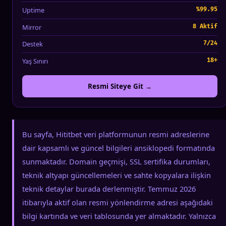
Uptime
%99.95
Mirror
8 Aktif
Destek
7/24
Yaş Sınırı
18+
Resmi Siteye Git →
Bu sayfa, Hititbet veri platformunun resmi adreslerine
dair kapsamlı ve güncel bilgileri ansiklopedi formatında
sunmaktadır. Domain geçmişi, SSL sertifika durumları,
teknik altyapı güncellemeleri ve sahte kopyalara ilişkin
teknik detaylar burada derlenmiştir. Temmuz 2026
itibarıyla aktif olan resmi yönlendirme adresi aşağıdaki
bilgi kartında ve veri tablosunda yer almaktadır. Yalnızca