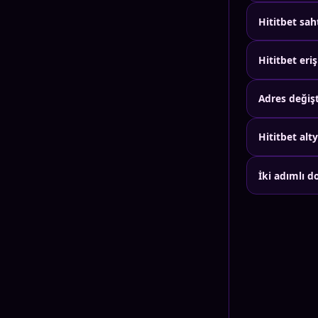
Hititbet saht
Hititbet eri
Adres değişt
Hititbet alt
İki adımlı 