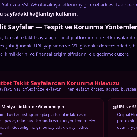
. Yalnızca SSL A+ olarak işaretlenmiş güncel adresi takip edi
u sayfadaki bağlantıyı kullanın.
lit Sayfalar — Tespit ve Korunma Yöntemler
açılan sahte taklit sayfalar, orijinal platformun görsel kopyalarıdır.
es çubuğundaki URL yapısında ve SSL güvenlik derecesindedir; b
nıcı kimliklerini ve finansal erişim şifrelerini ele geçirmek üzere
itbet Taklit Sayfalardan Korunma Kılavuzu
ayfayı yer imlerinize ekleyin — her erişim öncesi adresi buradan
l Medya Linklerine Güvenmeyin
URL ve SSL
🔴
am, Twitter, Instagram gibi platformlardaki resmi
Orijinal Hi
n paylaşımlar büyük oranda yanıltıcı yönlendirmeler
protokolü 
rabilir. Güvenliğiniz için bu sayfadaki onaylı adresi
uyarı alıyo
n.