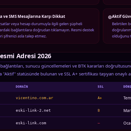
ta ve SMS Mesajlarına Karşı Dikkat
Aktif Güv
🟢
rsatlar veya hesap durumuyla ilgili gelen şüpheli
Belirtilen 
ardaki bağlantılara doğrudan tıklamayın. Resmi destek
doğrulanmı
ri şifrenizi asla talep etmez.
olduğunu t
Resmi Adresi 2026
m bağlantıları, sunucu güncellemeleri ve BTK kararları doğrultusu
 "Aktif" statüsünde bulunan ve SSL A+ sertifikası taşıyan onaylı a
DOMAIN
SSL
DÖN
Tem
vicentino.com.ar
A+
Mar
eski-link-2.net
B
Oca
eski-link.com
—