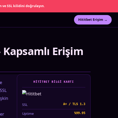
 ve SSL kilidini doğrulayın.
Hititbet Erişim →
— Kapsamlı Erişim
ve
HITITBET BILGI KARTI
 SSL
işkin
SSL
A+ / TLS 1.3
Uptime
%99.95
yer