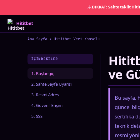
⚠️
DİKKAT: Sahte taklit
Hiti
Hititbet
Ana Sayfa
›
Hititbet Veri Konsolu
Hitit
İÇINDEKILER
ve Gü
1. Başlangıç
2. Sahte Sayfa Uyarısı
3. Resmi Adres
Bu sayfa, 
4. Güvenli Erişim
güncel bil
sertifika d
5. SSS
teknik det
resmi yönl